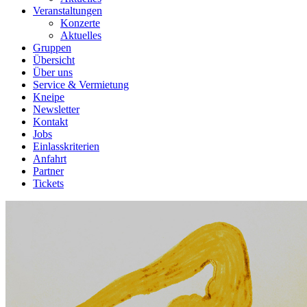
Veranstaltungen
Konzerte
Aktuelles
Gruppen
Übersicht
Über uns
Service & Vermietung
Kneipe
Newsletter
Kontakt
Jobs
Einlasskriterien
Anfahrt
Partner
Tickets