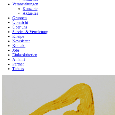
Veranstaltungen
Konzerte
Aktuelles
Gruppen
Übersicht
Über uns
Service & Vermietung
Kneipe
Newsletter
Kontakt
Jobs
Einlasskriterien
Anfahrt
Partner
Tickets