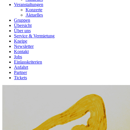
Veranstaltungen
Konzerte
Aktuelles
Gruppen
Übersicht
Über uns
Service & Vermietung
Kneipe
Newsletter
Kontakt
Jobs
Einlasskriterien
Anfahrt
Partner
Tickets