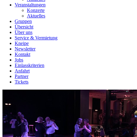
Veranstaltungen
Konzerte
Aktuelles
Gruppen
Übersicht
Über uns
Service & Vermietung
Kneipe
Newsletter
Kontakt
Jobs
Einlasskriterien
Anfahrt
Partner
Tickets