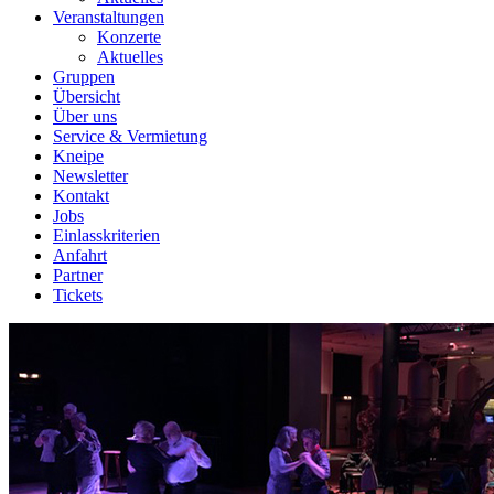
Veranstaltungen
Konzerte
Aktuelles
Gruppen
Übersicht
Über uns
Service & Vermietung
Kneipe
Newsletter
Kontakt
Jobs
Einlasskriterien
Anfahrt
Partner
Tickets