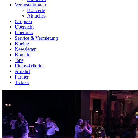
Veranstaltungen
Konzerte
Aktuelles
Gruppen
Übersicht
Über uns
Service & Vermietung
Kneipe
Newsletter
Kontakt
Jobs
Einlasskriterien
Anfahrt
Partner
Tickets