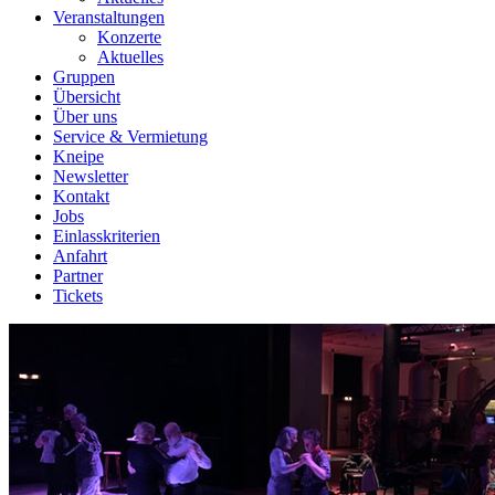
Veranstaltungen
Konzerte
Aktuelles
Gruppen
Übersicht
Über uns
Service & Vermietung
Kneipe
Newsletter
Kontakt
Jobs
Einlasskriterien
Anfahrt
Partner
Tickets