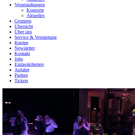
Veranstaltungen
Konzerte
Aktuelles
Gruppen
Übersicht
Über uns
Service & Vermietung
Kneipe
Newsletter
Kontakt
Jobs
Einlasskriterien
Anfahrt
Partner
Tickets