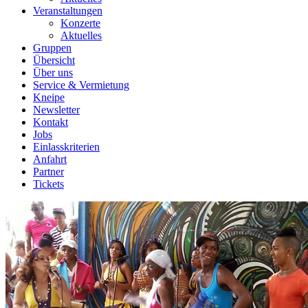
Veranstaltungen
Konzerte
Aktuelles
Gruppen
Übersicht
Über uns
Service & Vermietung
Kneipe
Newsletter
Kontakt
Jobs
Einlasskriterien
Anfahrt
Partner
Tickets