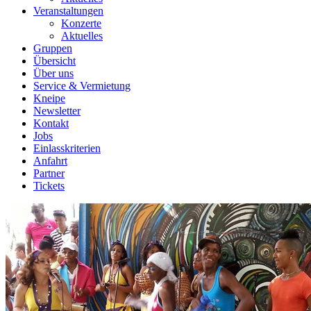
Veranstaltungen
Konzerte
Aktuelles
Gruppen
Übersicht
Über uns
Service & Vermietung
Kneipe
Newsletter
Kontakt
Jobs
Einlasskriterien
Anfahrt
Partner
Tickets