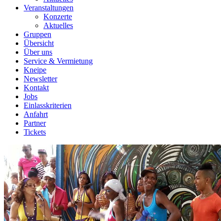
Veranstaltungen
Konzerte
Aktuelles
Gruppen
Übersicht
Über uns
Service & Vermietung
Kneipe
Newsletter
Kontakt
Jobs
Einlasskriterien
Anfahrt
Partner
Tickets