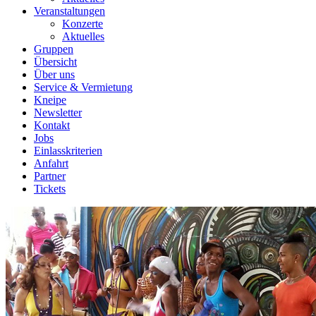
Veranstaltungen
Konzerte
Aktuelles
Gruppen
Übersicht
Über uns
Service & Vermietung
Kneipe
Newsletter
Kontakt
Jobs
Einlasskriterien
Anfahrt
Partner
Tickets