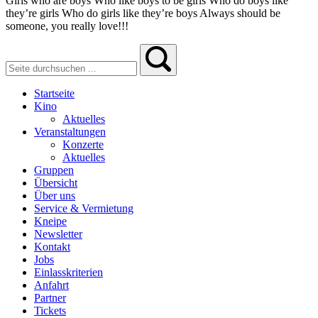
Girls who are boys Who like boys to be girls Who do boys like
they’re girls Who do girls like they’re boys Always should be
someone, you really love!!!
Startseite
Kino
Aktuelles
Veranstaltungen
Konzerte
Aktuelles
Gruppen
Übersicht
Über uns
Service & Vermietung
Kneipe
Newsletter
Kontakt
Jobs
Einlasskriterien
Anfahrt
Partner
Tickets