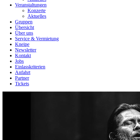
Veranstaltungen
Konzerte
Aktuelles
Gruppen
Übersicht
Über uns
Service & Vermietung
Kneipe
Newsletter
Kontakt
Jobs
Einlasskriterien
Anfahrt
Partner
Tickets