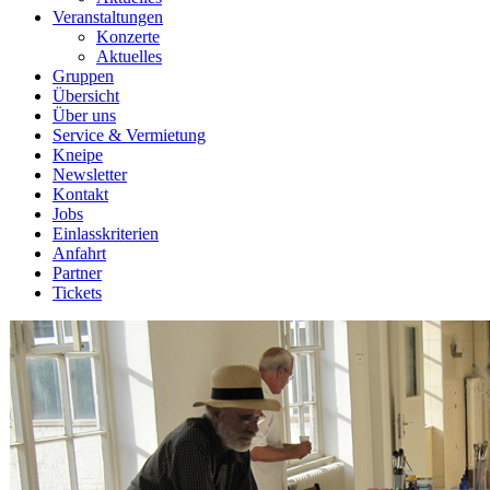
Veranstaltungen
Konzerte
Aktuelles
Gruppen
Übersicht
Über uns
Service & Vermietung
Kneipe
Newsletter
Kontakt
Jobs
Einlasskriterien
Anfahrt
Partner
Tickets