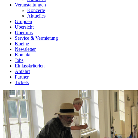
Veranstaltungen
Konzerte
Aktuelles
Gruppen
Übersicht
Über uns
Service & Vermietung
Kneipe
Newsletter
Kontakt
Jobs
Einlasskriterien
Anfahrt
Partner
Tickets