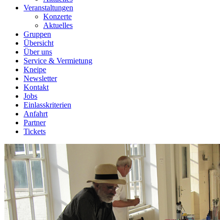
Veranstaltungen
Konzerte
Aktuelles
Gruppen
Übersicht
Über uns
Service & Vermietung
Kneipe
Newsletter
Kontakt
Jobs
Einlasskriterien
Anfahrt
Partner
Tickets