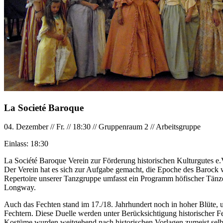
La Societé Baroque
04. Dezember
//
Fr.
//
18:30
//
Gruppenraum 2
//
Arbeitsgruppe
Einlass:
18:30
La Société Baroque Verein zur Förderung historischen Kulturgutes e.
Der Verein hat es sich zur Aufgabe gemacht, die Epoche des Barock w
Repertoire unserer Tanzgruppe umfasst ein Programm höfischer Tänze
Longway.
Auch das Fechten stand im 17./18. Jahrhundert noch in hoher Blüte, u
Fechtern. Diese Duelle werden unter Berücksichtigung historischer Fec
Kostüme wurden weitgehend nach historischen Vorlagen zumeist selbs