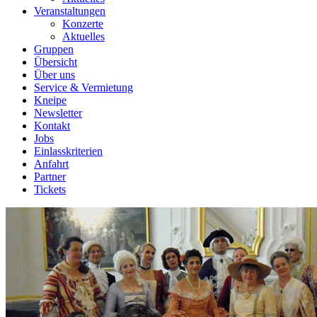
Veranstaltungen
Konzerte
Aktuelles
Gruppen
Übersicht
Über uns
Service & Vermietung
Kneipe
Newsletter
Kontakt
Jobs
Einlasskriterien
Anfahrt
Partner
Tickets