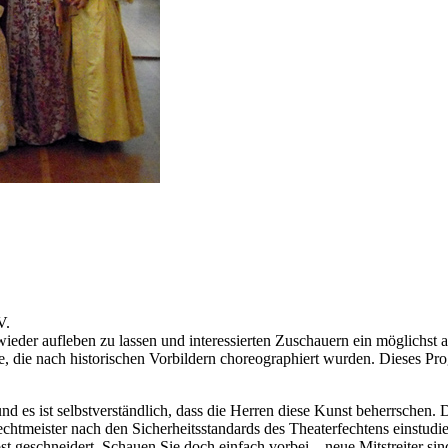
V.
ieder aufleben zu lassen und interessierten Zuschauern ein möglichst
, die nach historischen Vorbildern choreographiert wurden. Dieses Pr
nd es ist selbstverständlich, dass die Herren diese Kunst beherrschen
htmeister nach den Sicherheitsstandards des Theaterfechtens einstudier
t geschneidert. Schauen Sie doch einfach vorbei – neue Mitstreiter si