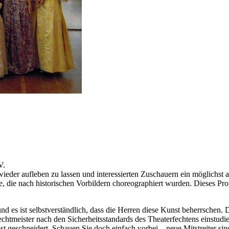
V.
ieder aufleben zu lassen und interessierten Zuschauern ein möglichst
, die nach historischen Vorbildern choreographiert wurden. Dieses Pr
nd es ist selbstverständlich, dass die Herren diese Kunst beherrschen
htmeister nach den Sicherheitsstandards des Theaterfechtens einstudier
t geschneidert. Schauen Sie doch einfach vorbei – neue Mitstreiter si