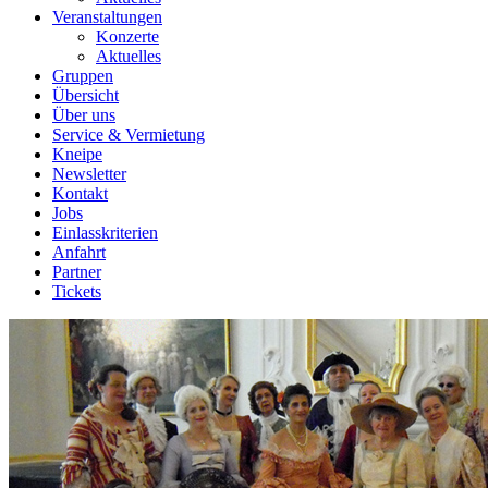
Veranstaltungen
Konzerte
Aktuelles
Gruppen
Übersicht
Über uns
Service & Vermietung
Kneipe
Newsletter
Kontakt
Jobs
Einlasskriterien
Anfahrt
Partner
Tickets