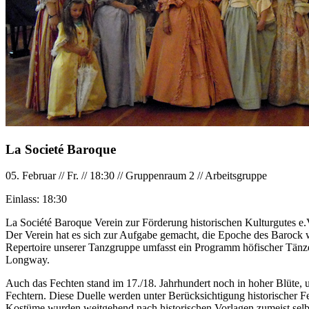
La Societé Baroque
05. Februar
//
Fr.
//
18:30
//
Gruppenraum 2
//
Arbeitsgruppe
Einlass:
18:30
La Société Baroque Verein zur Förderung historischen Kulturgutes e.
Der Verein hat es sich zur Aufgabe gemacht, die Epoche des Barock w
Repertoire unserer Tanzgruppe umfasst ein Programm höfischer Tänze
Longway.
Auch das Fechten stand im 17./18. Jahrhundert noch in hoher Blüte, u
Fechtern. Diese Duelle werden unter Berücksichtigung historischer Fec
Kostüme wurden weitgehend nach historischen Vorlagen zumeist selbs