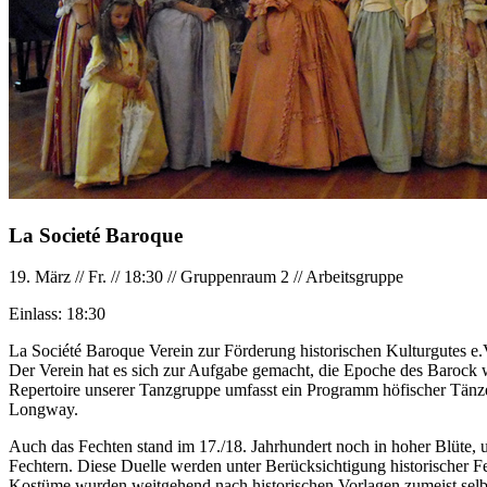
La Societé Baroque
19. März
//
Fr.
//
18:30
//
Gruppenraum 2
//
Arbeitsgruppe
Einlass:
18:30
La Société Baroque Verein zur Förderung historischen Kulturgutes e.
Der Verein hat es sich zur Aufgabe gemacht, die Epoche des Barock w
Repertoire unserer Tanzgruppe umfasst ein Programm höfischer Tänze
Longway.
Auch das Fechten stand im 17./18. Jahrhundert noch in hoher Blüte, u
Fechtern. Diese Duelle werden unter Berücksichtigung historischer Fec
Kostüme wurden weitgehend nach historischen Vorlagen zumeist selbs