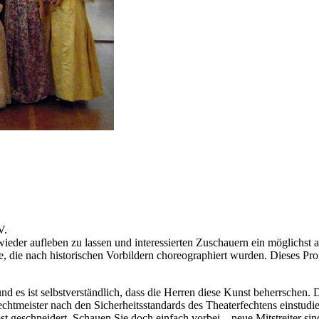
V.
ieder aufleben zu lassen und interessierten Zuschauern ein möglichst
, die nach historischen Vorbildern choreographiert wurden. Dieses Pr
nd es ist selbstverständlich, dass die Herren diese Kunst beherrschen
htmeister nach den Sicherheitsstandards des Theaterfechtens einstudier
t geschneidert. Schauen Sie doch einfach vorbei – neue Mitstreiter si