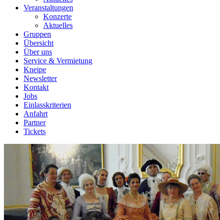
Veranstaltungen
Konzerte
Aktuelles
Gruppen
Übersicht
Über uns
Service & Vermietung
Kneipe
Newsletter
Kontakt
Jobs
Einlasskriterien
Anfahrt
Partner
Tickets