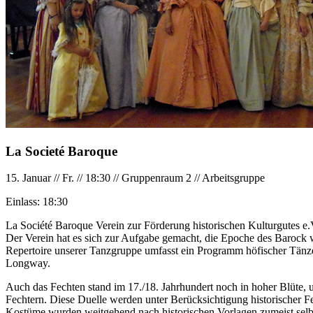
La Societé Baroque
15. Januar
//
Fr.
//
18:30
//
Gruppenraum 2
//
Arbeitsgruppe
Einlass:
18:30
La Société Baroque Verein zur Förderung historischen Kulturgutes e.
Der Verein hat es sich zur Aufgabe gemacht, die Epoche des Barock w
Repertoire unserer Tanzgruppe umfasst ein Programm höfischer Tänze
Longway.
Auch das Fechten stand im 17./18. Jahrhundert noch in hoher Blüte, u
Fechtern. Diese Duelle werden unter Berücksichtigung historischer Fec
Kostüme wurden weitgehend nach historischen Vorlagen zumeist selbs