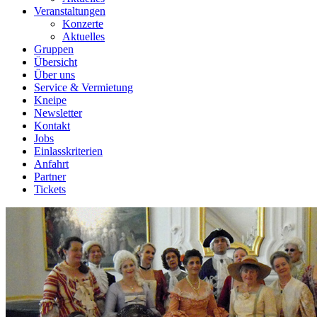
Veranstaltungen
Konzerte
Aktuelles
Gruppen
Übersicht
Über uns
Service & Vermietung
Kneipe
Newsletter
Kontakt
Jobs
Einlasskriterien
Anfahrt
Partner
Tickets