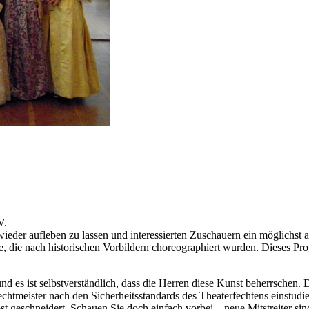
V.
ieder aufleben zu lassen und interessierten Zuschauern ein möglichst
, die nach historischen Vorbildern choreographiert wurden. Dieses Pr
nd es ist selbstverständlich, dass die Herren diese Kunst beherrschen
htmeister nach den Sicherheitsstandards des Theaterfechtens einstudier
t geschneidert. Schauen Sie doch einfach vorbei – neue Mitstreiter si