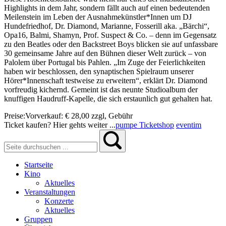
Highlights in dem Jahr, sondern fällt auch auf einen bedeutenden
Meilenstein im Leben der Ausnahmekünstler*Innen um DJ
Hundefriedhof, Dr. Diamond, Marianne, Fosserill aka. „Bärchi“,
Opa16, Balmi, Shamyn, Prof. Suspect & Co. – denn im Gegensatz
zu den Beatles oder den Backstreet Boys blicken sie auf unfassbare
30 gemeinsame Jahre auf den Bühnen dieser Welt zurück – von
Palolem über Portugal bis Pahlen. „Im Zuge der Feierlichkeiten
haben wir beschlossen, den synaptischen Spielraum unserer
Hörer*Innenschaft testweise zu erweitern“, erklärt Dr. Diamond
vorfreudig kichernd. Gemeint ist das neunte Studioalbum der
knuffigen Haudruff-Kapelle, die sich erstaunlich gut gehalten hat.
Preise:
Vorverkauf:
€ 28,00
zzgl, Gebühr
Ticket kaufen? Hier gehts weiter ...
pumpe Ticketshop
eventim
Startseite
Kino
Aktuelles
Veranstaltungen
Konzerte
Aktuelles
Gruppen