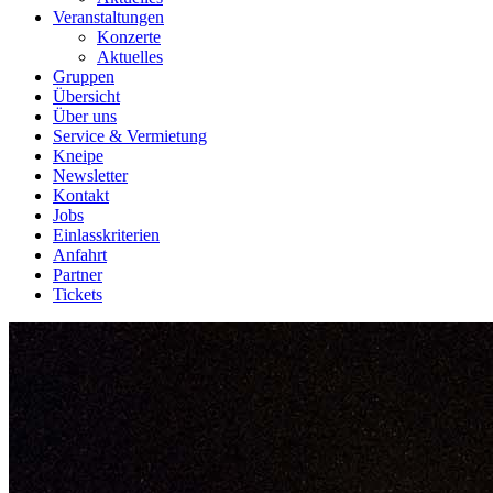
Veranstaltungen
Konzerte
Aktuelles
Gruppen
Übersicht
Über uns
Service & Vermietung
Kneipe
Newsletter
Kontakt
Jobs
Einlasskriterien
Anfahrt
Partner
Tickets