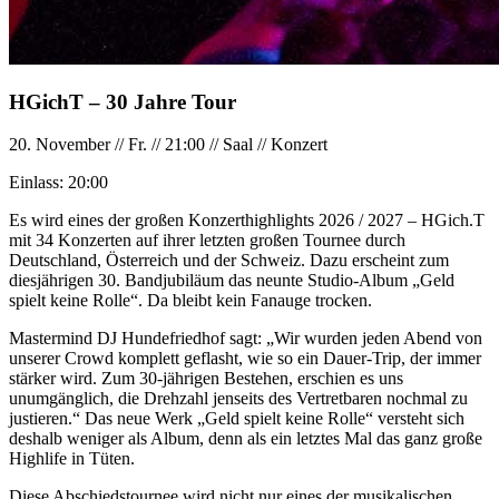
HGichT – 30 Jahre Tour
20. November
//
Fr.
//
21:00
//
Saal
//
Konzert
Einlass:
20:00
Es wird eines der großen Konzerthighlights 2026 / 2027 – HGich.T
mit 34 Konzerten auf ihrer letzten großen Tournee durch
Deutschland, Österreich und der Schweiz. Dazu erscheint zum
diesjährigen 30. Bandjubiläum das neunte Studio-Album „Geld
spielt keine Rolle“. Da bleibt kein Fanauge trocken.
Mastermind DJ Hundefriedhof sagt: „Wir wurden jeden Abend von
unserer Crowd komplett geflasht, wie so ein Dauer-Trip, der immer
stärker wird. Zum 30-jährigen Bestehen, erschien es uns
unumgänglich, die Drehzahl jenseits des Vertretbaren nochmal zu
justieren.“ Das neue Werk „Geld spielt keine Rolle“ versteht sich
deshalb weniger als Album, denn als ein letztes Mal das ganz große
Highlife in Tüten.
Diese Abschiedstournee wird nicht nur eines der musikalischen