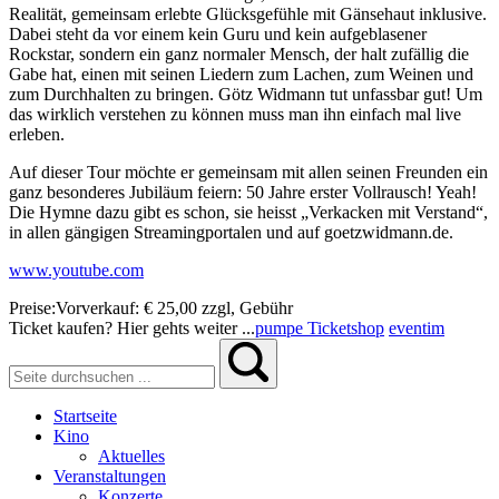
Realität, gemeinsam erlebte Glücksgefühle mit Gänsehaut inklusive.
Dabei steht da vor einem kein Guru und kein aufgeblasener
Rockstar, sondern ein ganz normaler Mensch, der halt zufällig die
Gabe hat, einen mit seinen Liedern zum Lachen, zum Weinen und
zum Durchhalten zu bringen. Götz Widmann tut unfassbar gut! Um
das wirklich verstehen zu können muss man ihn einfach mal live
erleben.
Auf dieser Tour möchte er gemeinsam mit allen seinen Freunden ein
ganz besonderes Jubiläum feiern: 50 Jahre erster Vollrausch! Yeah!
Die Hymne dazu gibt es schon, sie heisst „Verkacken mit Verstand“,
in allen gängigen Streamingportalen und auf goetzwidmann.de.
www.youtube.com
Preise:
Vorverkauf:
€ 25,00
zzgl, Gebühr
Ticket kaufen? Hier gehts weiter ...
pumpe Ticketshop
eventim
Startseite
Kino
Aktuelles
Veranstaltungen
Konzerte