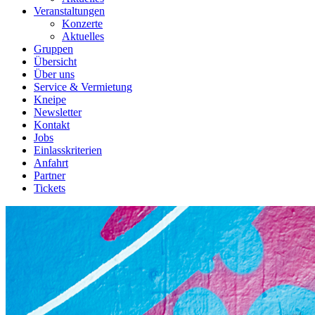
Veranstaltungen
Konzerte
Aktuelles
Gruppen
Übersicht
Über uns
Service & Vermietung
Kneipe
Newsletter
Kontakt
Jobs
Einlasskriterien
Anfahrt
Partner
Tickets