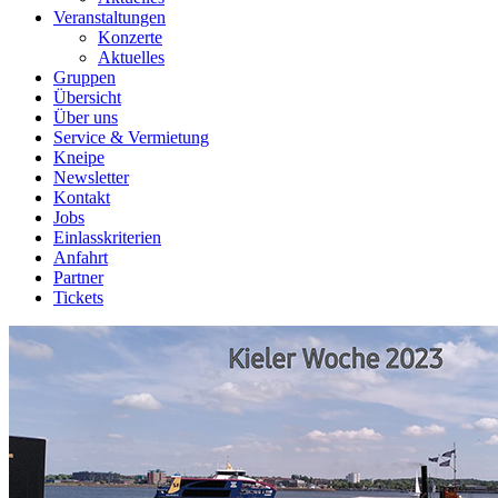
Veranstaltungen
Konzerte
Aktuelles
Gruppen
Übersicht
Über uns
Service & Vermietung
Kneipe
Newsletter
Kontakt
Jobs
Einlasskriterien
Anfahrt
Partner
Tickets