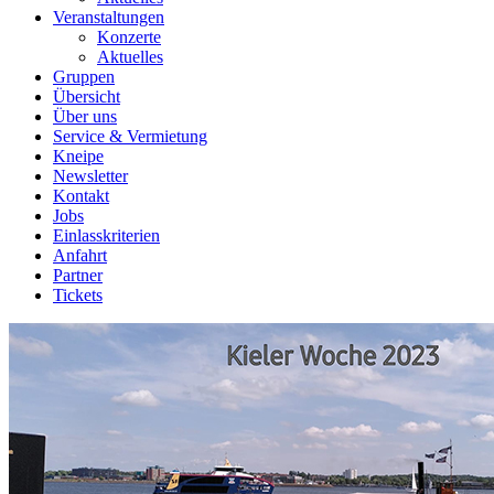
Veranstaltungen
Konzerte
Aktuelles
Gruppen
Übersicht
Über uns
Service & Vermietung
Kneipe
Newsletter
Kontakt
Jobs
Einlasskriterien
Anfahrt
Partner
Tickets