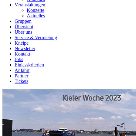
Veranstaltungen
Konzerte
Aktuelles
Gruppen
Übersicht
Über uns
Service & Vermietung
Kneipe
Newsletter
Kontakt
Jobs
Einlasskriterien
Anfahrt
Partner
Tickets