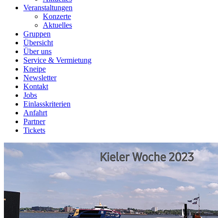
Veranstaltungen
Konzerte
Aktuelles
Gruppen
Übersicht
Über uns
Service & Vermietung
Kneipe
Newsletter
Kontakt
Jobs
Einlasskriterien
Anfahrt
Partner
Tickets