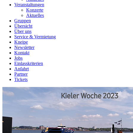
Veranstaltungen
Konzerte
Aktuelles
Gruppen
Übersicht
Über uns
Service & Vermietung
Kneipe
Newsletter
Kontakt
Jobs
Einlasskriterien
Anfahrt
Partner
Tickets