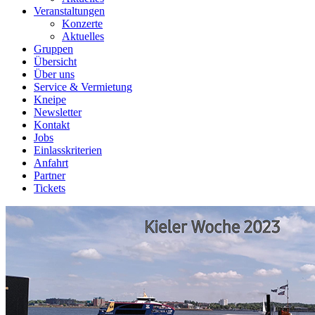
Veranstaltungen
Konzerte
Aktuelles
Gruppen
Übersicht
Über uns
Service & Vermietung
Kneipe
Newsletter
Kontakt
Jobs
Einlasskriterien
Anfahrt
Partner
Tickets