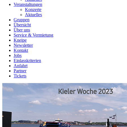
Veranstaltungen
Konzerte
Aktuelles
Gruppen
Übersicht
Über uns
Service & Vermietung
Kneipe
Newsletter
Kontakt
Jobs
Einlasskriterien
Anfahrt
Partner
Tickets