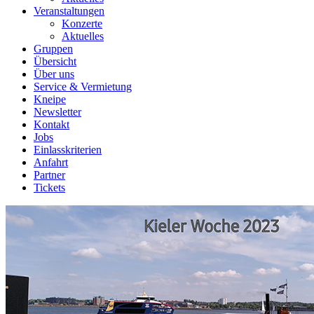
Veranstaltungen
Konzerte
Aktuelles
Gruppen
Übersicht
Über uns
Service & Vermietung
Kneipe
Newsletter
Kontakt
Jobs
Einlasskriterien
Anfahrt
Partner
Tickets