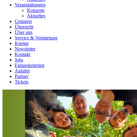
Veranstaltungen
Konzerte
Aktuelles
Gruppen
Übersicht
Über uns
Service & Vermietung
Kneipe
Newsletter
Kontakt
Jobs
Einlasskriterien
Anfahrt
Partner
Tickets