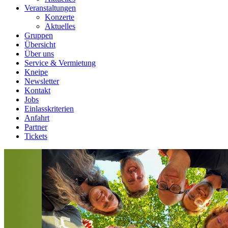
Veranstaltungen
Konzerte
Aktuelles
Gruppen
Übersicht
Über uns
Service & Vermietung
Kneipe
Newsletter
Kontakt
Jobs
Einlasskriterien
Anfahrt
Partner
Tickets