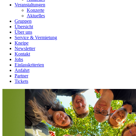
Veranstaltungen
Konzerte
Aktuelles
Gruppen
Übersicht
Über uns
Service & Vermietung
Kneipe
Newsletter
Kontakt
Jobs
Einlasskriterien
Anfahrt
Partner
Tickets