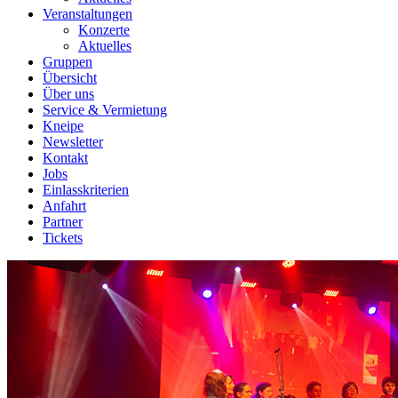
Veranstaltungen
Konzerte
Aktuelles
Gruppen
Übersicht
Über uns
Service & Vermietung
Kneipe
Newsletter
Kontakt
Jobs
Einlasskriterien
Anfahrt
Partner
Tickets