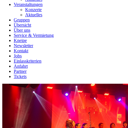
Veranstaltungen
Konzerte
Aktuelles
Gruppen
Übersicht
Über uns
Service & Vermietung
Kneipe
Newsletter
Kontakt
Jobs
Einlasskriterien
Anfahrt
Partner
Tickets