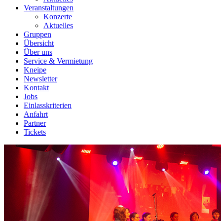
Veranstaltungen
Konzerte
Aktuelles
Gruppen
Übersicht
Über uns
Service & Vermietung
Kneipe
Newsletter
Kontakt
Jobs
Einlasskriterien
Anfahrt
Partner
Tickets