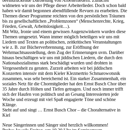
beeindruckende Darbietung von Arbeiterliedern. Zunächst
widmeten wir uns der Pflege dieser Arbeiterlieder. Doch schon bald
haben wir damit begonnen abendfüllende Revuen zu erarbeiten. Die
Themen dieser Programme reichten von den persönlichen Träumen
bis zu gesellschaftlichen „Problemzonen“ (Menschenrechte, Krieg,
Frieden, Gewalt, Arbeitslosigkeit…).
Mit Witz, Ironie und einem gewissen Augenzwinkern wurden diese
Themen umgesetzt. Wann immer möglich beteiligen wir uns mit
Liedern und Texten an politischen, zeitkritischen Veranstaltungen
wie z. B. zur Bücherverbrennung, zur Eröffnung der
Wehrmachtsausstellung, dem Zug der Erinnerungen uvm. Darüber
hinaus beschäftigen wir uns mit jiddischen Liedern, die durch den
Nationalsozialismus stark beschädigt wurden und drohten in
Vergessenheit zu geraten. Zurzeit arbeiten wir bei jiddischen
Konzerten intensiv mit dem Kieler Klezmertrio Schmarowotsnik
zusammen, was sehr bereichernd ist. Ein starker Zusammenhalt, ein
soziales Netz für die Chormitglieder hat den Ernst Busch Chor über
35 Jahre durch Höhen und Tiefen getragen. Und noch immer trifft
sich der Haufen von politisch und an Gesang Interessierten jede
Woche und erzeugt mit viel Spaß engagierte Töne und schöne
Klänge.
Steht auf und singt … Ernst Busch Chor – die Choralternative in
Kiel
Neue Sängerinnen und Sänger sind herzlich willkommen!