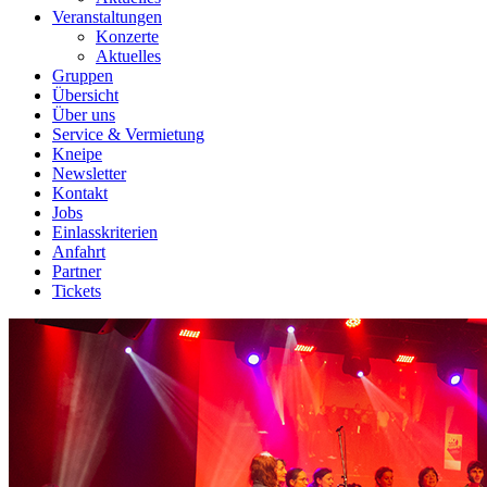
Veranstaltungen
Konzerte
Aktuelles
Gruppen
Übersicht
Über uns
Service & Vermietung
Kneipe
Newsletter
Kontakt
Jobs
Einlasskriterien
Anfahrt
Partner
Tickets