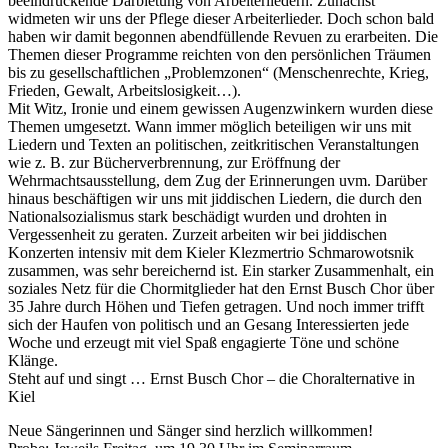
beeindruckende Darbietung von Arbeiterliedern. Zunächst
widmeten wir uns der Pflege dieser Arbeiterlieder. Doch schon bald
haben wir damit begonnen abendfüllende Revuen zu erarbeiten. Die
Themen dieser Programme reichten von den persönlichen Träumen
bis zu gesellschaftlichen „Problemzonen“ (Menschenrechte, Krieg,
Frieden, Gewalt, Arbeitslosigkeit…).
Mit Witz, Ironie und einem gewissen Augenzwinkern wurden diese
Themen umgesetzt. Wann immer möglich beteiligen wir uns mit
Liedern und Texten an politischen, zeitkritischen Veranstaltungen
wie z. B. zur Bücherverbrennung, zur Eröffnung der
Wehrmachtsausstellung, dem Zug der Erinnerungen uvm. Darüber
hinaus beschäftigen wir uns mit jiddischen Liedern, die durch den
Nationalsozialismus stark beschädigt wurden und drohten in
Vergessenheit zu geraten. Zurzeit arbeiten wir bei jiddischen
Konzerten intensiv mit dem Kieler Klezmertrio Schmarowotsnik
zusammen, was sehr bereichernd ist. Ein starker Zusammenhalt, ein
soziales Netz für die Chormitglieder hat den Ernst Busch Chor über
35 Jahre durch Höhen und Tiefen getragen. Und noch immer trifft
sich der Haufen von politisch und an Gesang Interessierten jede
Woche und erzeugt mit viel Spaß engagierte Töne und schöne
Klänge.
Steht auf und singt … Ernst Busch Chor – die Choralternative in
Kiel
Neue Sängerinnen und Sänger sind herzlich willkommen!