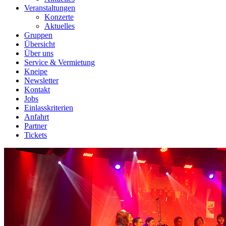
Veranstaltungen
Konzerte
Aktuelles
Gruppen
Übersicht
Über uns
Service & Vermietung
Kneipe
Newsletter
Kontakt
Jobs
Einlasskriterien
Anfahrt
Partner
Tickets