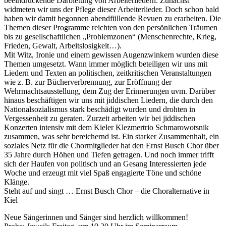
beeindruckende Darbietung von Arbeiterliedern. Zunächst
widmeten wir uns der Pflege dieser Arbeiterlieder. Doch schon bald
haben wir damit begonnen abendfüllende Revuen zu erarbeiten. Die
Themen dieser Programme reichten von den persönlichen Träumen
bis zu gesellschaftlichen „Problemzonen“ (Menschenrechte, Krieg,
Frieden, Gewalt, Arbeitslosigkeit…).
Mit Witz, Ironie und einem gewissen Augenzwinkern wurden diese
Themen umgesetzt. Wann immer möglich beteiligen wir uns mit
Liedern und Texten an politischen, zeitkritischen Veranstaltungen
wie z. B. zur Bücherverbrennung, zur Eröffnung der
Wehrmachtsausstellung, dem Zug der Erinnerungen uvm. Darüber
hinaus beschäftigen wir uns mit jiddischen Liedern, die durch den
Nationalsozialismus stark beschädigt wurden und drohten in
Vergessenheit zu geraten. Zurzeit arbeiten wir bei jiddischen
Konzerten intensiv mit dem Kieler Klezmertrio Schmarowotsnik
zusammen, was sehr bereichernd ist. Ein starker Zusammenhalt, ein
soziales Netz für die Chormitglieder hat den Ernst Busch Chor über
35 Jahre durch Höhen und Tiefen getragen. Und noch immer trifft
sich der Haufen von politisch und an Gesang Interessierten jede
Woche und erzeugt mit viel Spaß engagierte Töne und schöne
Klänge.
Steht auf und singt … Ernst Busch Chor – die Choralternative in
Kiel
Neue Sängerinnen und Sänger sind herzlich willkommen!