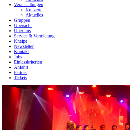
Veranstaltungen
Konzerte
Aktuelles
Gruppen
Übersicht
Über uns
Service & Vermietung
Kneipe
Newsletter
Kontakt
Jobs
Einlasskriterien
Anfahrt
Partner
Tickets