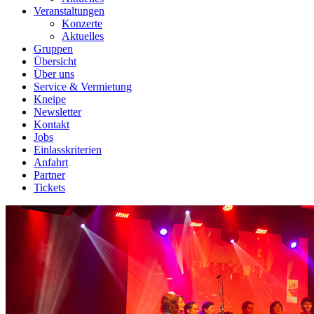
Veranstaltungen
Konzerte
Aktuelles
Gruppen
Übersicht
Über uns
Service & Vermietung
Kneipe
Newsletter
Kontakt
Jobs
Einlasskriterien
Anfahrt
Partner
Tickets