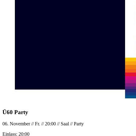
Ü60 Party
06. November
//
Fr.
//
20:00
//
Saal
//
Party
Einlass:
20:00