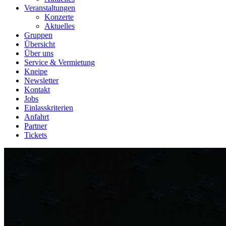
Veranstaltungen
Konzerte
Aktuelles
Gruppen
Übersicht
Über uns
Service & Vermietung
Kneipe
Newsletter
Kontakt
Jobs
Einlasskriterien
Anfahrt
Partner
Tickets