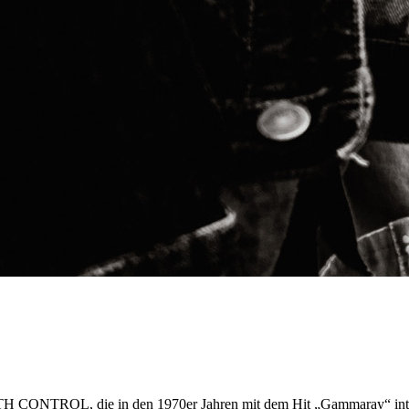
TH CONTROL, die in den 1970er Jahren mit dem Hit „Gammaray“ intern