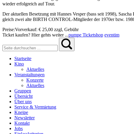
wieder erfolgreich auf Tour.
Der aktuellen Besetzung mit Hannes Vesper (bass seit 1998), Sascha K
gleich zwei alte BIRTH CONTROL-Mitglieder der 1970er bzw. 1980e
Preise:
Vorverkauf:
€ 25,00
zzgl, Gebühr
Ticket kaufen? Hier gehts weiter ...
pumpe Ticketshop
eventim
Startseite
Kino
Aktuelles
Veranstaltungen
Konzerte
Aktuelles
Gruppen
Übersicht
Über uns
Service & Vermietung
Kneipe
Newsletter
Kontakt
Jobs
Einlasskriterien