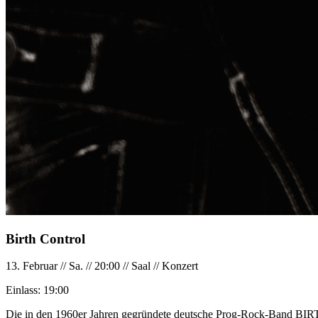
Birth Control
13. Februar
//
Sa.
//
20:00
//
Saal
//
Konzert
Einlass:
19:00
Die in den 1960er Jahren gegründete deutsche Prog-Rock-Band BIR