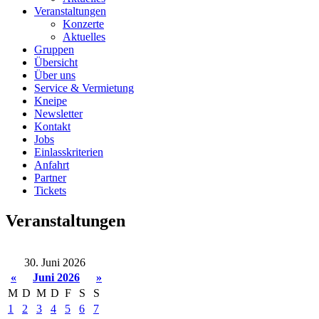
Veranstaltungen
Konzerte
Aktuelles
Gruppen
Übersicht
Über uns
Service & Vermietung
Kneipe
Newsletter
Kontakt
Jobs
Einlasskriterien
Anfahrt
Partner
Tickets
Veranstaltungen
30. Juni 2026
«
Juni 2026
»
M
D
M
D
F
S
S
1
2
3
4
5
6
7