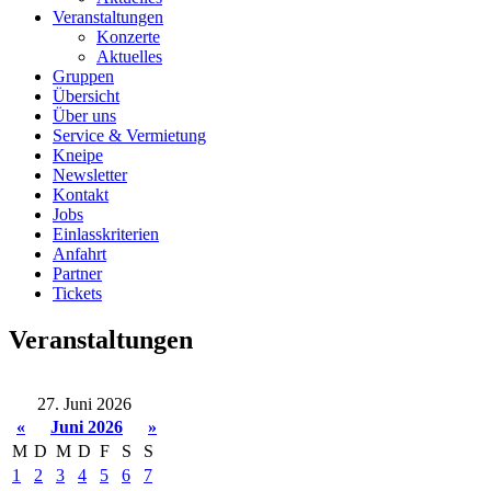
Veranstaltungen
Konzerte
Aktuelles
Gruppen
Übersicht
Über uns
Service & Vermietung
Kneipe
Newsletter
Kontakt
Jobs
Einlasskriterien
Anfahrt
Partner
Tickets
Veranstaltungen
27. Juni 2026
«
Juni 2026
»
M
D
M
D
F
S
S
1
2
3
4
5
6
7