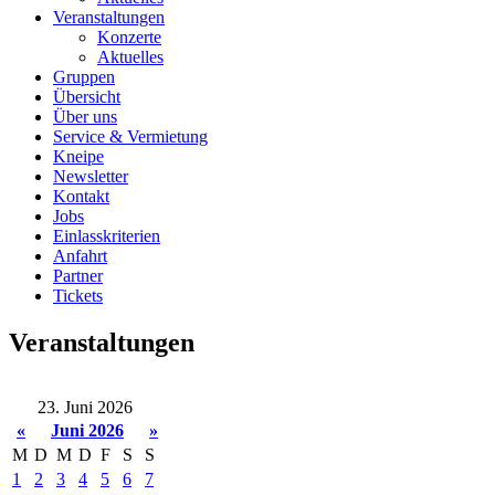
Veranstaltungen
Konzerte
Aktuelles
Gruppen
Übersicht
Über uns
Service & Vermietung
Kneipe
Newsletter
Kontakt
Jobs
Einlasskriterien
Anfahrt
Partner
Tickets
Veranstaltungen
23. Juni 2026
«
Juni 2026
»
M
D
M
D
F
S
S
1
2
3
4
5
6
7