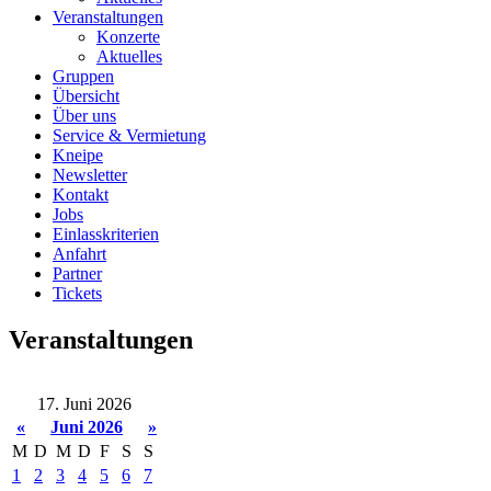
Veranstaltungen
Konzerte
Aktuelles
Gruppen
Übersicht
Über uns
Service & Vermietung
Kneipe
Newsletter
Kontakt
Jobs
Einlasskriterien
Anfahrt
Partner
Tickets
Veranstaltungen
17. Juni 2026
«
Juni 2026
»
M
D
M
D
F
S
S
1
2
3
4
5
6
7