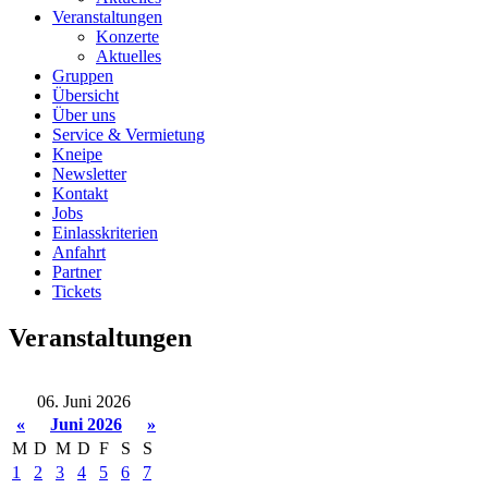
Veranstaltungen
Konzerte
Aktuelles
Gruppen
Übersicht
Über uns
Service & Vermietung
Kneipe
Newsletter
Kontakt
Jobs
Einlasskriterien
Anfahrt
Partner
Tickets
Veranstaltungen
06. Juni 2026
«
Juni 2026
»
M
D
M
D
F
S
S
1
2
3
4
5
6
7