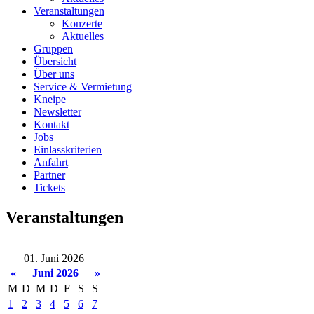
Veranstaltungen
Konzerte
Aktuelles
Gruppen
Übersicht
Über uns
Service & Vermietung
Kneipe
Newsletter
Kontakt
Jobs
Einlasskriterien
Anfahrt
Partner
Tickets
Veranstaltungen
01. Juni 2026
«
Juni 2026
»
M
D
M
D
F
S
S
1
2
3
4
5
6
7