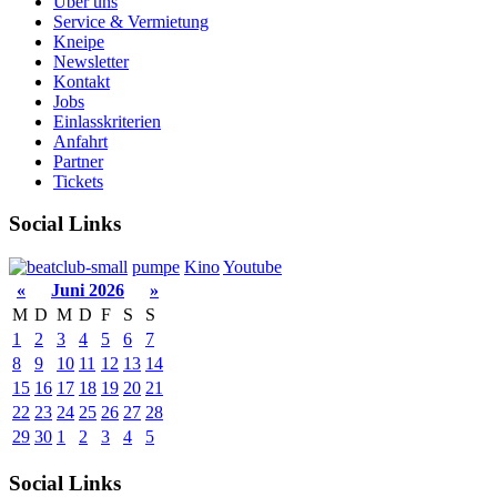
Über uns
Service & Vermietung
Kneipe
Newsletter
Kontakt
Jobs
Einlasskriterien
Anfahrt
Partner
Tickets
Social Links
pumpe
Kino
Youtube
«
Juni 2026
»
M
D
M
D
F
S
S
1
2
3
4
5
6
7
8
9
10
11
12
13
14
15
16
17
18
19
20
21
22
23
24
25
26
27
28
29
30
1
2
3
4
5
Social Links