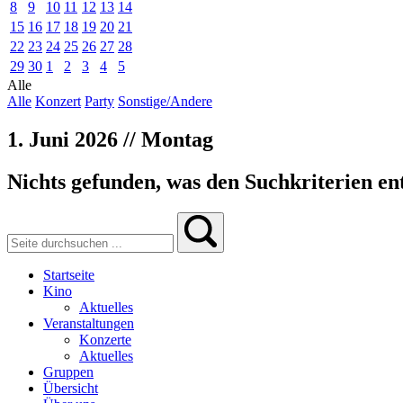
8
9
10
11
12
13
14
15
16
17
18
19
20
21
22
23
24
25
26
27
28
29
30
1
2
3
4
5
Alle
Alle
Konzert
Party
Sonstige/Andere
1. Juni 2026 // Montag
Nichts gefunden, was den Suchkriterien ent
Startseite
Kino
Aktuelles
Veranstaltungen
Konzerte
Aktuelles
Gruppen
Übersicht